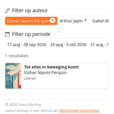
Filter op auteur
Esther Naomi Perquin
Arthur Japin
Isabel Alle
1
7
Filter op periode
17 aug - 28 sep 2026
24 aug - 5 okt 2026
31 aug - 12 
1 resultaten
Tot alles in beweging komt
Esther Naomi Perquin
Literair
© 2026 Leesclubshop
Leesclubshop is een dienst van
Bibliotheek Dommeldal