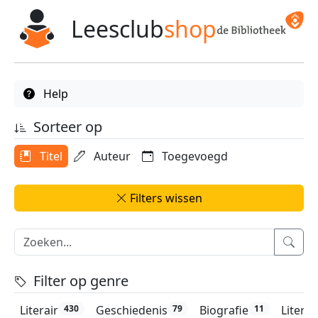
Leesclub
shop
Help
Sorteer op
Titel
Auteur
Toegevoegd
Filters wissen
Filter op genre
Literair
Geschiedenis
Biografie
Litera
430
79
11