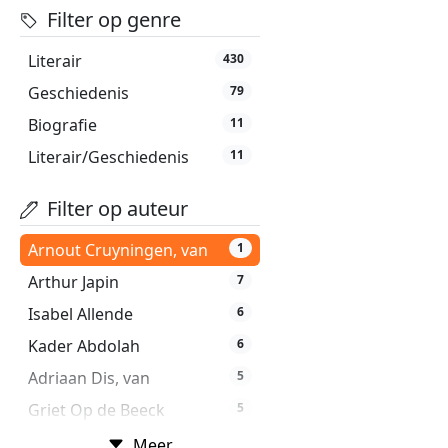
Filter op genre
Literair
430
Geschiedenis
79
Biografie
11
Literair/Geschiedenis
11
Filter op auteur
Arnout Cruyningen, van
1
Arthur Japin
7
Isabel Allende
6
Kader Abdolah
6
Adriaan Dis, van
5
Griet Op de Beeck
5
Ian McEwan
5