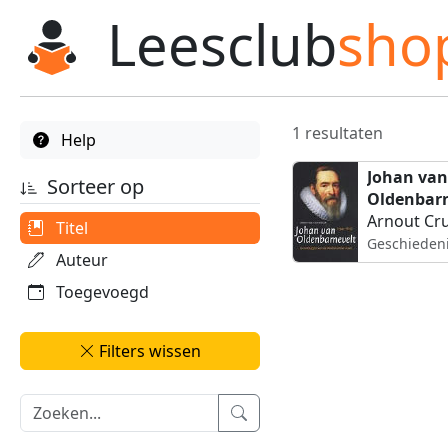
Leesclub
sho
1 resultaten
Help
Johan van
Sorteer op
Oldenbarn
Titel
Geschieden
Auteur
Toegevoegd
Filters wissen