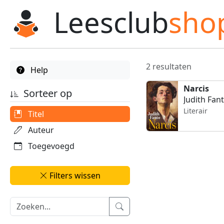
Leesclub
sho
2 resultaten
Help
Narcis
Sorteer op
Judith Fan
Literair
Titel
Auteur
Toegevoegd
Filters wissen