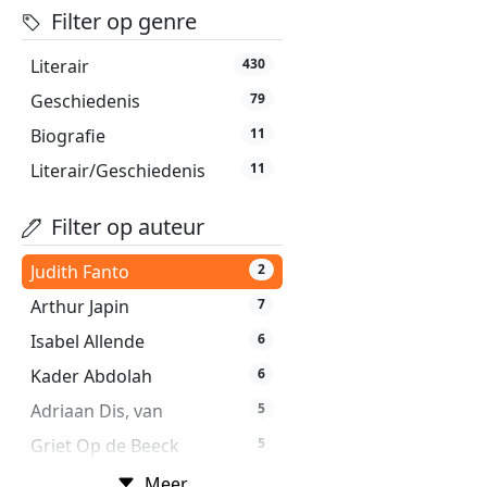
Filter op genre
Literair
430
Geschiedenis
79
Biografie
11
Literair/Geschiedenis
11
Filter op auteur
Judith Fanto
2
Arthur Japin
7
Isabel Allende
6
Kader Abdolah
6
Adriaan Dis, van
5
Griet Op de Beeck
5
Ian McEwan
5