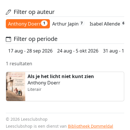
Filter op auteur
Anthony Doerr
Arthur Japin
Isabel Allende
1
7
6
Filter op periode
17 aug - 28 sep 2026
24 aug - 5 okt 2026
31 aug - 12 
1 resultaten
Als je het licht niet kunt zien
Anthony Doerr
Literair
© 2026 Leesclubshop
Leesclubshop is een dienst van
Bibliotheek Dommeldal