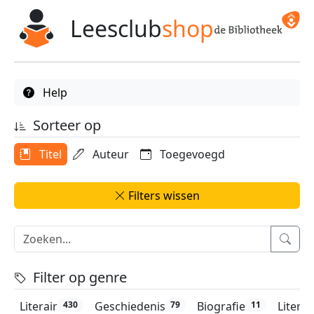
Leesclub
shop
Help
Sorteer op
Titel
Auteur
Toegevoegd
Filters wissen
Filter op genre
Literair
Geschiedenis
Biografie
Litera
430
79
11