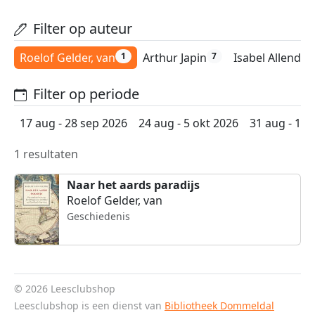
Filter op auteur
Roelof Gelder, van
Arthur Japin
Isabel Allende
1
7
Filter op periode
17 aug - 28 sep 2026
24 aug - 5 okt 2026
31 aug - 12 
1 resultaten
Naar het aards paradijs
Roelof Gelder, van
Geschiedenis
© 2026 Leesclubshop
Leesclubshop is een dienst van
Bibliotheek Dommeldal