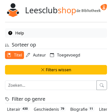
Leesclub
shop
Help
Sorteer op
Titel
Auteur
Toegevoegd
Filters wissen
Filter op genre
Literair
Geschiedenis
Biografie
Litera
430
79
11