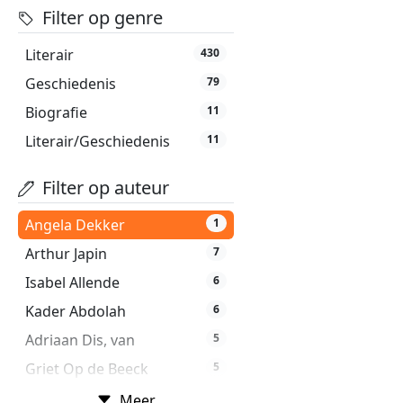
Filter op genre
Literair
430
Geschiedenis
79
Biografie
11
Literair/Geschiedenis
11
Filter op auteur
Angela Dekker
1
Arthur Japin
7
Isabel Allende
6
Kader Abdolah
6
Adriaan Dis, van
5
Griet Op de Beeck
5
Ian McEwan
5