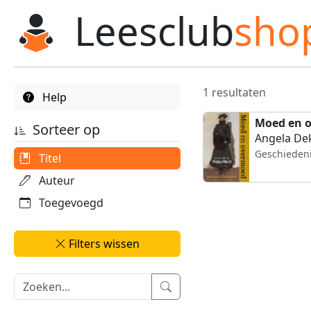
Leesclub
sho
1 resultaten
Help
Moed en 
Sorteer op
Angela De
Geschieden
Titel
Auteur
Toegevoegd
Filters wissen