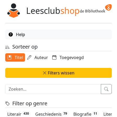
Leesclub
shop
Help
Sorteer op
Titel
Auteur
Toegevoegd
Filters wissen
Filter op genre
Literair
Geschiedenis
Biografie
Litera
430
79
11