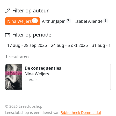
Filter op auteur
Nina Weijers
Arthur Japin
Isabel Allende
K
1
7
6
Filter op periode
17 aug - 28 sep 2026
24 aug - 5 okt 2026
31 aug - 12 
1 resultaten
De consequenties
Nina Weijers
Literair
© 2026 Leesclubshop
Leesclubshop is een dienst van
Bibliotheek Dommeldal