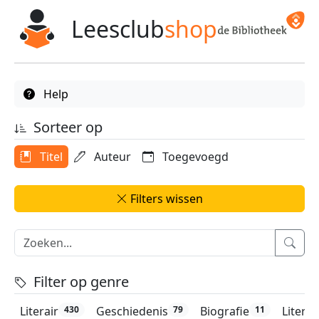
Leesclub
shop
Help
Sorteer op
Titel
Auteur
Toegevoegd
Filters wissen
Filter op genre
Literair
Geschiedenis
Biografie
Litera
430
79
11