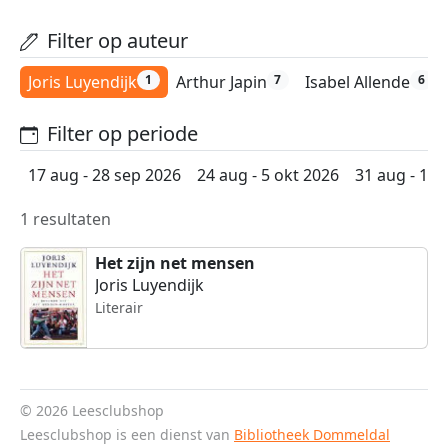
Filter op auteur
Joris Luyendijk
Arthur Japin
Isabel Allende
1
7
6
Filter op periode
17 aug - 28 sep 2026
24 aug - 5 okt 2026
31 aug - 12 
1 resultaten
Het zijn net mensen
Joris Luyendijk
Literair
© 2026 Leesclubshop
Leesclubshop is een dienst van
Bibliotheek Dommeldal