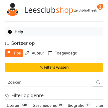
Leesclub
shop
Help
Sorteer op
Titel
Auteur
Toegevoegd
Filters wissen
Filter op genre
Literair
Geschiedenis
Biografie
Litera
430
79
11