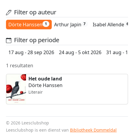
Filter op auteur
Dörte Hanssen
Arthur Japin
Isabel Allende
1
7
6
Filter op periode
17 aug - 28 sep 2026
24 aug - 5 okt 2026
31 aug - 12 
1 resultaten
Het oude land
Dörte Hanssen
Literair
© 2026 Leesclubshop
Leesclubshop is een dienst van
Bibliotheek Dommeldal