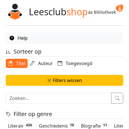
Leesclub
shop
Help
Sorteer op
Titel
Auteur
Toegevoegd
Filters wissen
Filter op genre
Literair
Geschiedenis
Biografie
Litera
430
79
11