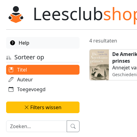
Leesclub
sho
4 resultaten
Help
De Ameri
Sorteer op
prinses
Annejet van
Titel
Geschieden
Auteur
Toegevoegd
Filters wissen