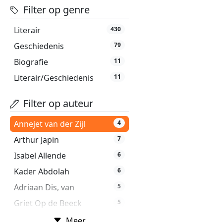
Filter op genre
Literair
430
Geschiedenis
79
Biografie
11
Literair/Geschiedenis
11
Filter op auteur
Annejet van der Zijl
4
Arthur Japin
7
Isabel Allende
6
Kader Abdolah
6
Adriaan Dis, van
5
Griet Op de Beeck
5
Ian McEwan
5