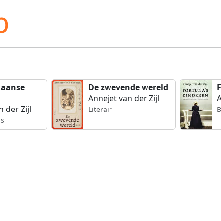
p
kaanse
De zwevende wereld
F
Annejet van der Zijl
A
 der Zijl
Literair
B
is