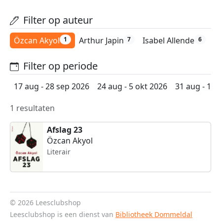
Filter op auteur
Özcan Akyol
Arthur Japin
Isabel Allende
K
1
7
6
Filter op periode
17 aug - 28 sep 2026
24 aug - 5 okt 2026
31 aug - 12 
1 resultaten
Afslag 23
Özcan Akyol
Literair
© 2026 Leesclubshop
Leesclubshop is een dienst van
Bibliotheek Dommeldal