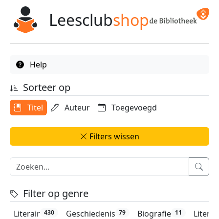
Leesclub
shop
Help
Sorteer op
Titel
Auteur
Toegevoegd
Filters wissen
Filter op genre
Literair
Geschiedenis
Biografie
Litera
430
79
11