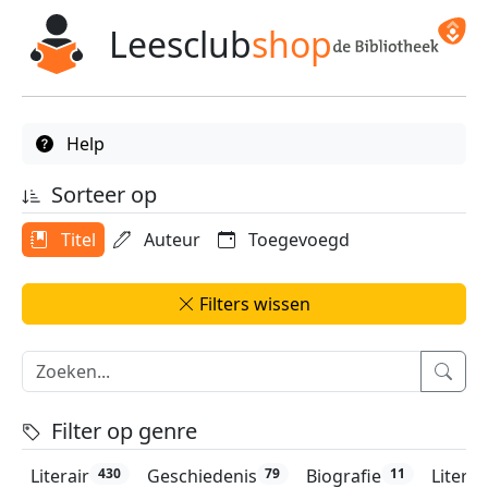
Leesclub
shop
Help
Sorteer op
Titel
Auteur
Toegevoegd
Filters wissen
Filter op genre
Literair
Geschiedenis
Biografie
Litera
430
79
11