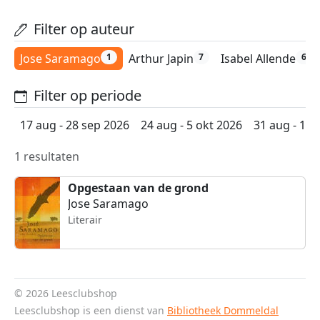
Filter op auteur
Jose Saramago
Arthur Japin
Isabel Allende
1
7
6
Filter op periode
17 aug - 28 sep 2026
24 aug - 5 okt 2026
31 aug - 12 
1 resultaten
Opgestaan van de grond
Jose Saramago
Literair
© 2026 Leesclubshop
Leesclubshop is een dienst van
Bibliotheek Dommeldal