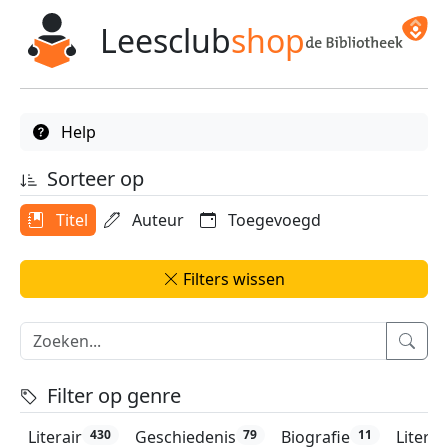
Leesclub
shop
Help
Sorteer op
Titel
Auteur
Toegevoegd
Filters wissen
Filter op genre
Literair
Geschiedenis
Biografie
Litera
430
79
11