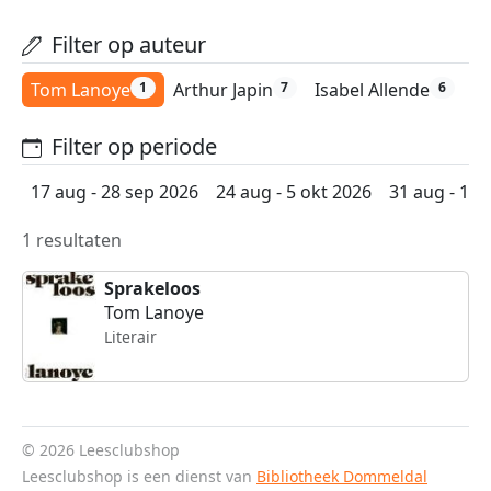
Filter op auteur
Tom Lanoye
Arthur Japin
Isabel Allende
K
1
7
6
Filter op periode
17 aug - 28 sep 2026
24 aug - 5 okt 2026
31 aug - 12 
1 resultaten
Sprakeloos
Tom Lanoye
Literair
© 2026 Leesclubshop
Leesclubshop is een dienst van
Bibliotheek Dommeldal