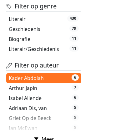
Filter op genre
Literair
430
Geschiedenis
79
Biografie
11
Literair/Geschiedenis
11
Filter op auteur
Kader Abdolah
6
Arthur Japin
7
Isabel Allende
6
Adriaan Dis, van
5
Griet Op de Beeck
5
Ian McEwan
5
Nelleke Noordervliet
5