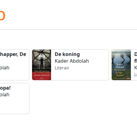
p
happer, De
De koning
D
Kader Abdolah
f
olah
K
Literair
L
opa!
olah