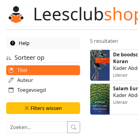
Leesclub
sho
5 resultaten
Help
De boodsc
Sorteer op
Koran
Kader Abd
Titel
Literair
Auteur
Salam Eur
Toegevoegd
Kader Abd
Literair
Filters wissen