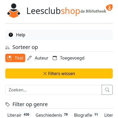
Leesclub
shop
Help
Sorteer op
Titel
Auteur
Toegevoegd
Filters wissen
Filter op genre
Literair
Geschiedenis
Biografie
Litera
430
79
11