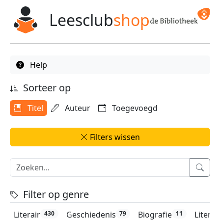
Leesclub
shop
Help
Sorteer op
Titel
Auteur
Toegevoegd
Filters wissen
Filter op genre
Literair
Geschiedenis
Biografie
Litera
430
79
11