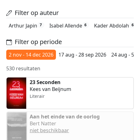
Filter op auteur
Arthur Japin
Isabel Allende
Kader Abdolah
7
6
6
Filter op periode
2 nov - 14 dec 2026
17 aug - 28 sep 2026
24 aug - 5 o
530 resultaten
23 Seconden
Kees van Beijnum
Literair
Aan het einde van de oorlog
Bert Natter
niet beschikbaar