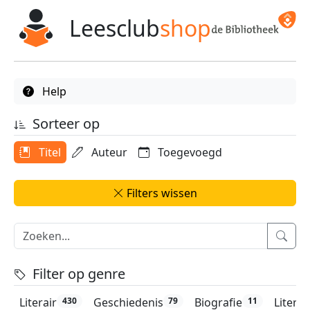
Leesclub
shop
Help
Sorteer op
Titel
Auteur
Toegevoegd
Filters wissen
Filter op genre
Literair
Geschiedenis
Biografie
Litera
430
79
11