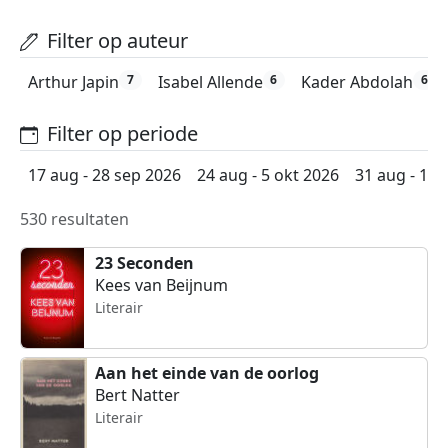
Filter op auteur
Arthur Japin
Isabel Allende
Kader Abdolah
7
6
6
Filter op periode
17 aug - 28 sep 2026
24 aug - 5 okt 2026
31 aug - 12 
530 resultaten
23 Seconden
Kees van Beijnum
Literair
Aan het einde van de oorlog
Bert Natter
Literair