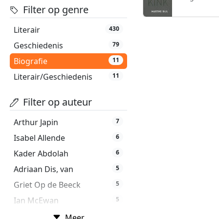
Filter op genre
Literair
430
Geschiedenis
79
Biografie
11
Literair/Geschiedenis
11
Filter op auteur
Arthur Japin
7
Isabel Allende
6
Kader Abdolah
6
Adriaan Dis, van
5
Griet Op de Beeck
5
Ian McEwan
5
Nelleke Noordervliet
5