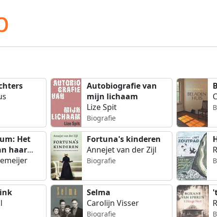
p
chters
Autobiografie van
B
us
mijn lichaam
C
Lize Spit
B
Biografie
sum: Het
Fortuna's kinderen
H
an haar
Annejet van der Zijl
R
lemeijer
Biografie
B
ink
Selma
'
l
Carolijn Visser
R
Biografie
B