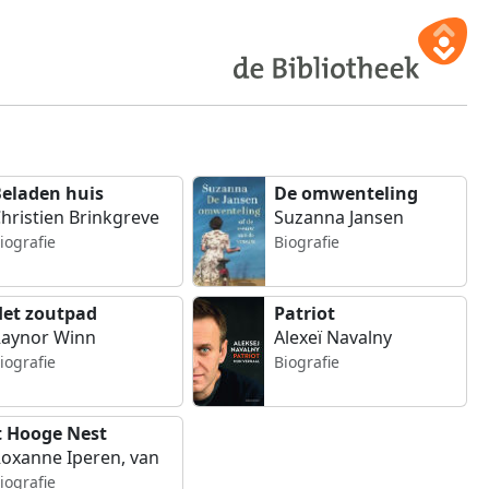
eladen huis
De omwenteling
hristien Brinkgreve
Suzanna Jansen
iografie
Biografie
et zoutpad
Patriot
aynor Winn
Alexeï Navalny
iografie
Biografie
t Hooge Nest
oxanne Iperen, van
iografie