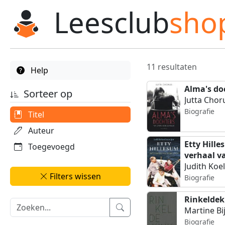
Leesclub
sho
11 resultaten
Help
Alma's do
Sorteer op
Jutta Chor
Biografie
Titel
Auteur
Etty Hille
Toegevoegd
verhaal v
leven
Judith Koe
Filters wissen
Biografie
Rinkeldek
Martine Bij
Biografie