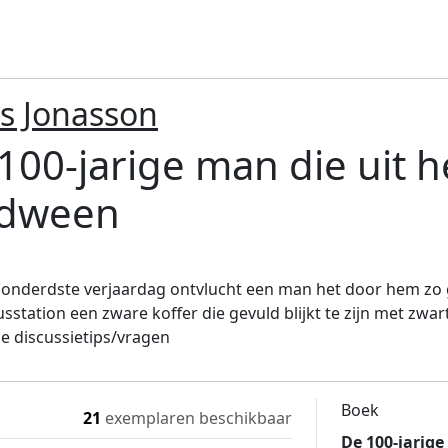
s Jonasson
100-jarige man die uit 
rdween
honderdste verjaardag ontvlucht een man het door hem z
usstation een zware koffer die gevuld blijkt te zijn met zwart 
 discussietips/vragen
Boek
21
exemplaren beschikbaar
De 100-jarig