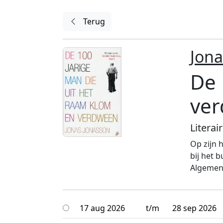
Terug
Jona
De 
ve
Literair
Op zijn 
bij het b
Algemene
17 aug 2026
t/m
28 sep 2026