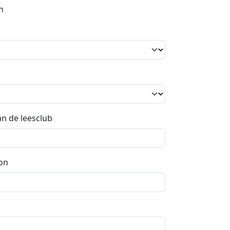
n
an de leesclub
on