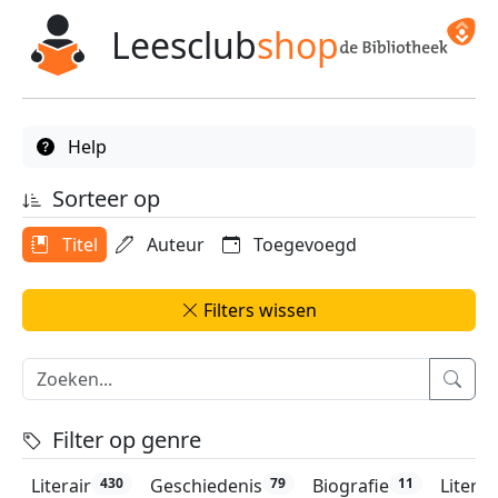
Leesclub
shop
Help
Sorteer op
Titel
Auteur
Toegevoegd
Filters wissen
Filter op genre
Literair
Geschiedenis
Biografie
Litera
430
79
11