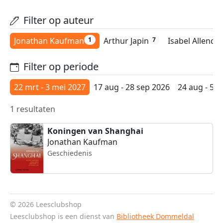
Filter op auteur
Jonathan Kaufman
Arthur Japin
Isabel Allende
1
7
Filter op periode
22 mrt - 3 mei 2027
17 aug - 28 sep 2026
24 aug - 5 o
1 resultaten
Koningen van Shanghai
Jonathan Kaufman
Geschiedenis
© 2026 Leesclubshop
Leesclubshop is een dienst van
Bibliotheek Dommeldal