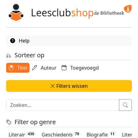
Leesclub
shop
Help
Sorteer op
Titel
Auteur
Toegevoegd
Filters wissen
Filter op genre
Literair
Geschiedenis
Biografie
Litera
430
79
11