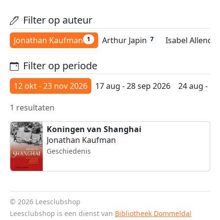
Filter op auteur
Jonathan Kaufman
Arthur Japin
Isabel Allende
1
7
Filter op periode
12 okt - 23 nov 2026
17 aug - 28 sep 2026
24 aug - 5 
1 resultaten
Koningen van Shanghai
Jonathan Kaufman
Geschiedenis
© 2026 Leesclubshop
Leesclubshop is een dienst van
Bibliotheek Dommeldal