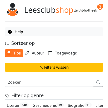
Leesclub
shop
Help
Sorteer op
Titel
Auteur
Toegevoegd
Filters wissen
Filter op genre
Literair
Geschiedenis
Biografie
Litera
430
79
11