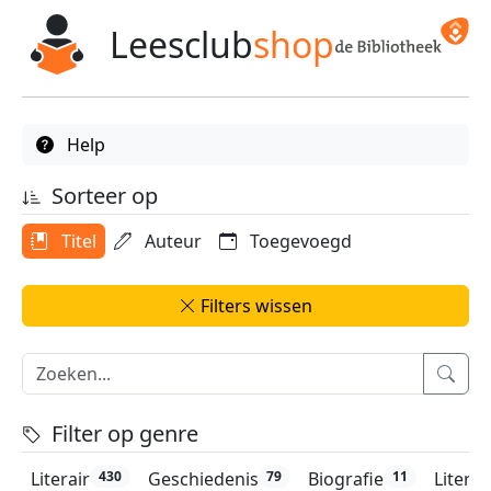
Leesclub
shop
Help
Sorteer op
Titel
Auteur
Toegevoegd
Filters wissen
Filter op genre
Literair
Geschiedenis
Biografie
Litera
430
79
11