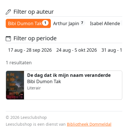
Filter op auteur
Bibi Dumon Tak
Arthur Japin
Isabel Allende
1
7
6
Filter op periode
17 aug - 28 sep 2026
24 aug - 5 okt 2026
31 aug - 12 
1 resultaten
De dag dat ik mijn naam veranderde
Bibi Dumon Tak
Literair
© 2026 Leesclubshop
Leesclubshop is een dienst van
Bibliotheek Dommeldal